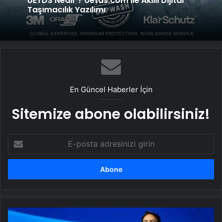
UETDS Nedir ? Uetds.com İle Akıllı Dijital
Taşımacılık Yazılımı
En Güncel Haberler İçin
Sitemize abone olabilirsiniz!
E-
posta
adresinizi
girin
PlayStation