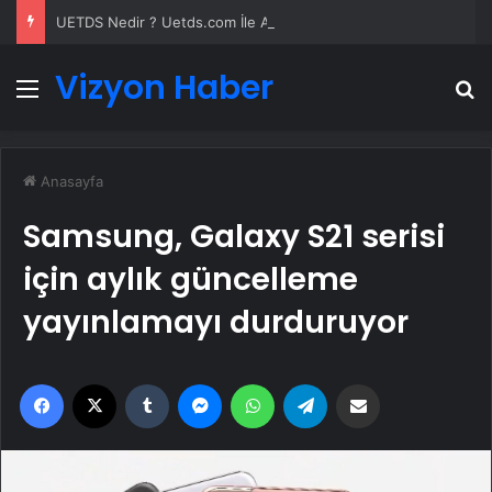
UETDS Nedir ? Uetds.com İle Akıllı Dijital Taşımacılık Yazılımı
Vizyon Haber
Menü
A
Anasayfa
Samsung, Galaxy S21 serisi
için aylık güncelleme
yayınlamayı durduruyor
Facebook
X
Tumblr
Messenger
WhatsApp
Telegram
Email'den paylaş