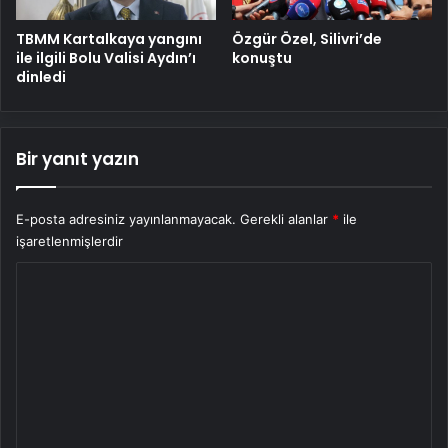
TBMM Kartalkaya yangını
Özgür Özel, Silivri’de
ile ilgili Bolu Valisi Aydın’ı
konuştu
dinledi
Bir yanıt yazın
E-posta adresiniz yayınlanmayacak.
Gerekli alanlar
*
ile
işaretlenmişlerdir
Y
o
r
u
m
*