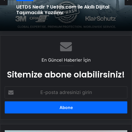
UETDS Nedir ? Uetds.com İle Akıllı Dijital
Taşımacılık Yazılımı
En Güncel Haberler İçin
Sitemize abone olabilirsiniz!
E-
posta
adresinizi
girin