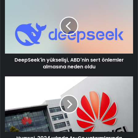
DeepSeek'in
yükselişi,
ABD'nin
sert
önlemler
almasına
neden
oldu
DeepSeek'in yükselişi, ABD'nin sert önlemler
almasına neden oldu
Huawei,
2024
yılında
Ar-
Ge
yatırımlarında
Samsung'u
geçti