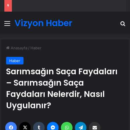
Vizyon Haber
Menü
A
Anasayfa
/
Haber
Haber
Sarımsağın Saça Faydaları
– Sarımsağın Saça
Faydaları Nelerdir, Nasıl
Uygulanır?
Facebook
X
Tumblr
Messenger
WhatsApp
Telegram
Email'den paylaş