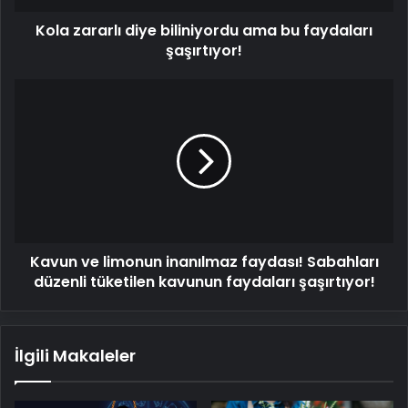
Kola zararlı diye biliniyordu ama bu faydaları
şaşırtıyor!
Kavun
ve
limonun
inanılmaz
faydası!
Sabahları
düzenli
tüketilen
kavunun
Kavun ve limonun inanılmaz faydası! Sabahları
faydaları
şaşırtıyor!
düzenli tüketilen kavunun faydaları şaşırtıyor!
İlgili Makaleler