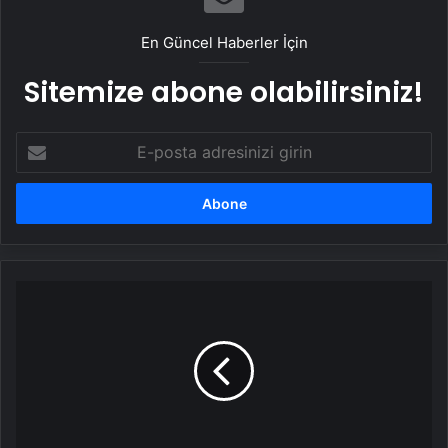
En Güncel Haberler İçin
Sitemize abone olabilirsiniz!
E-
posta
adresinizi
girin
Kola
zararlı
diye
biliniyordu
ama
bu
faydaları
şaşırtıyor!