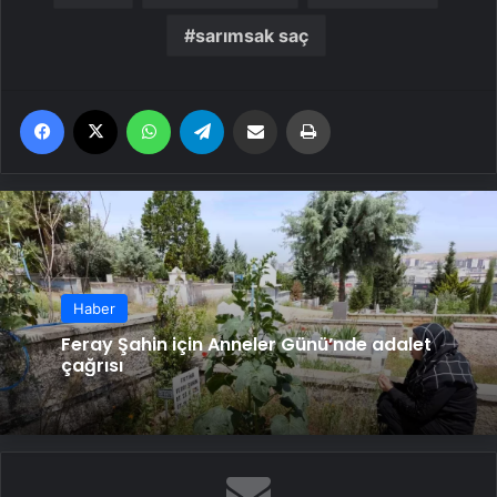
sarımsak saç
Facebook
X
WhatsApp
Telegram
Email'den paylaş
Yaz
Haber
Feray Şahin için Anneler Günü’nde adalet
çağrısı