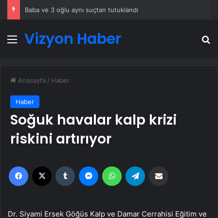
Baba ve 3 oğlu aynı suçtan tutuklandı
Vizyon Haber
Menü
A
Anasayfa
/
Haber
Haber
Soğuk havalar kalp krizi
riskini artırıyor
Facebook
X
Tumblr
Messenger
WhatsApp
Telegram
Email'den paylaş
Dr. Siyami Ersek Göğüs Kalp ve Damar Cerrahisi Eğitim ve