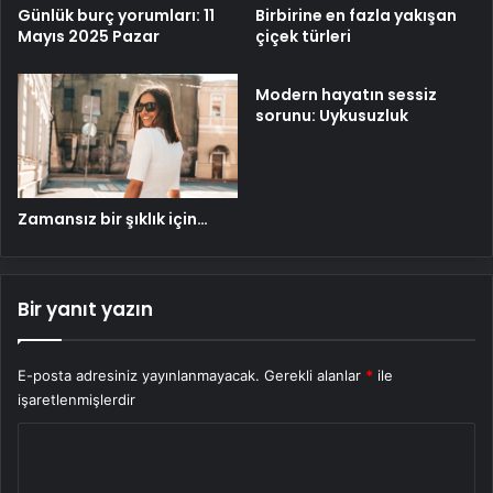
Birbirine en fazla yakışan
Günlük burç yorumları: 11
çiçek türleri
Mayıs 2025 Pazar
Modern hayatın sessiz
sorunu: Uykusuzluk
Zamansız bir şıklık için…
Bir yanıt yazın
E-posta adresiniz yayınlanmayacak.
Gerekli alanlar
*
ile
işaretlenmişlerdir
Y
o