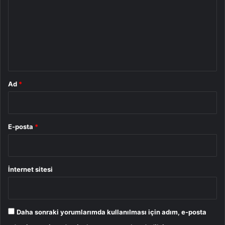
r
u
m
*
Ad
*
E-posta
*
İnternet sitesi
Daha sonraki yorumlarımda kullanılması için adım, e-posta