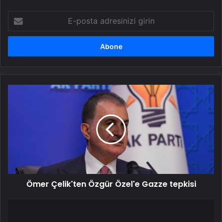
E-
posta
adresinizi
girin
Ömer
Çelik'ten
Özgür
Özel'e
Gazze
tepkisi
Ömer Çelik'ten Özgür Özel'e Gazze tepkisi
10
Şubat