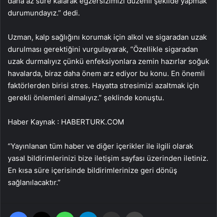
daha az süre kalarak egzersizimizi düzenli şekilde yapmak
durumundayız.” dedi.
Uzman, kalp sağlığını korumak için alkol ve sigaradan uzak
durulması gerektiğini vurgulayarak, “Özellikle sigaradan
uzak durmalıyız çünkü enfeksiyonlara zemin hazırlar soğuk
havalarda, biraz daha önem arz ediyor bu konu. En önemli
faktörlerden birisi stres. Hayatta stresimizi azaltmak için
gerekli önlemleri almalıyız.” şeklinde konuştu.
Haber Kaynak : HABERTURK.COM
“Yayınlanan tüm haber ve diğer içerikler ile ilgili olarak
yasal bildirimlerinizi bize iletişim sayfası üzerinden iletiniz.
En kısa süre içerisinde bildirimlerinize geri dönüş
sağlanılacaktır.”
Facebook
X
WhatsApp
Telegram
Email'den paylaş
Yaz