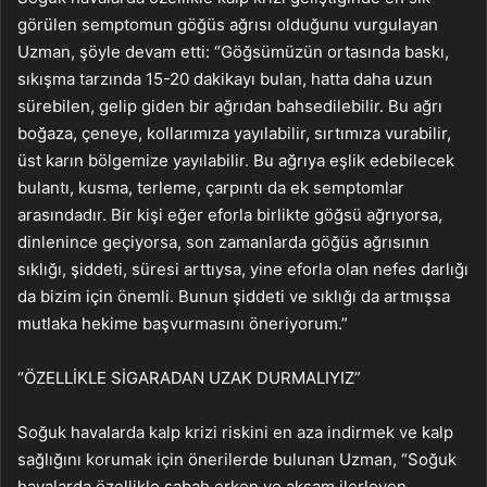
görülen semptomun göğüs ağrısı olduğunu vurgulayan
Uzman, şöyle devam etti: “Göğsümüzün ortasında baskı,
sıkışma tarzında 15-20 dakikayı bulan, hatta daha uzun
sürebilen, gelip giden bir ağrıdan bahsedilebilir. Bu ağrı
boğaza, çeneye, kollarımıza yayılabilir, sırtımıza vurabilir,
üst karın bölgemize yayılabilir. Bu ağrıya eşlik edebilecek
bulantı, kusma, terleme, çarpıntı da ek semptomlar
arasındadır. Bir kişi eğer eforla birlikte göğsü ağrıyorsa,
dinlenince geçiyorsa, son zamanlarda göğüs ağrısının
sıklığı, şiddeti, süresi arttıysa, yine eforla olan nefes darlığı
da bizim için önemli. Bunun şiddeti ve sıklığı da artmışsa
mutlaka hekime başvurmasını öneriyorum.”
“ÖZELLİKLE SİGARADAN UZAK DURMALIYIZ”
Soğuk havalarda kalp krizi riskini en aza indirmek ve kalp
sağlığını korumak için önerilerde bulunan Uzman, “Soğuk
havalarda özellikle sabah erken ve akşam ilerleyen