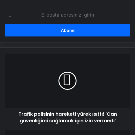
E-
posta
adresinizi
girin
Trafik
polisinin
hareketi
yürek
ısıttı!
'Can
güvenliğimi
sağlamak
için
Trafik polisinin hareketi yürek ısıttı! 'Can
izin
vermedi'
güvenliğimi sağlamak için izin vermedi'
ABD: