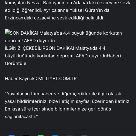
komşuları Nevzat Bahtiyar’ın da Adana’daki cezaevine sevk
edildiği öğrenildi. Ayrıca anne Yüksel Güran’ın da
Erzincan’daki cezaevine sevk edildiği belirtildi.
İLGİNİZİ ÇEKEBİLİR
SON DAKİKA! Malatya’da 4.4
büyüklüğünde korkutan deprem! AFAD duyurdu
Haberi
Görüntüle
Haber Kaynak : MILLIYET.COM.TR
“Yayınlanan tüm haber ve diğer içerikler ile ilgili olarak
yasal bildirimlerinizi bize iletişim sayfası üzerinden iletiniz.
En kısa süre içerisinde bildirimlerinize geri dönüş
sağlanılacaktır.”
Facebook
X
WhatsApp
Telegram
Email'den paylaş
Yaz