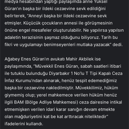
medya hesabından yaptığı paylaşımda anne Yüksel
Güran’ın başka bir ildeki cezaevine sevk edildiğini
belirterek, “Anneyi başka bir ildeki cezaevine sevk
etmişler. Küçücük çocukların annesi ile görüşmesinin
önüne engel mesafeler oluşturulabilir. Ne yapılırsa yapılsın
adaletin terazisinin şaşmaz olduğunu biliyoruz. Tarih bu
fikri ve uygulamayı benimseyenleri mutlaka yazacak” dedi.
Ağabey Enes Güran’ın avukatı Mahir Akbilek ise
paylaşımında, “Müvekkil Enes Güran, sabah saatleri itibari
ile tutuklu bulunduğu Diyarbakır 1 No’lu T Tipi Kapalı Ceza
İnfaz Kurumu’ndan alınarak, henüz tespit edemediğimiz
başka bir cezaevine nakledilmiştir. Müvekkilimiz, hüküm
giymemiş olup; yerel mahkemece verilen hüküm henüz
ilgili BAM (Bölge Adliye Mahkemesi) ceza dairesine intikal
etmemişken verilen idari karar sanığın devam etmekte
olan mağduriyetini kat be kat arttıracak niteliktedir”
ifadelerini kullandı.