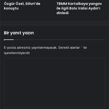
Özgür Özel, Silivri’de
TBMM Kartalkaya yangını
konuştu
ile ilgili Bolu Valisi Aydın’ı
dinledi
Bir yanıt yazın
E-posta adresiniz yayınlanmayacak.
Gerekli alanlar
*
ile
işaretlenmişlerdir
Y
o
r
u
m
*