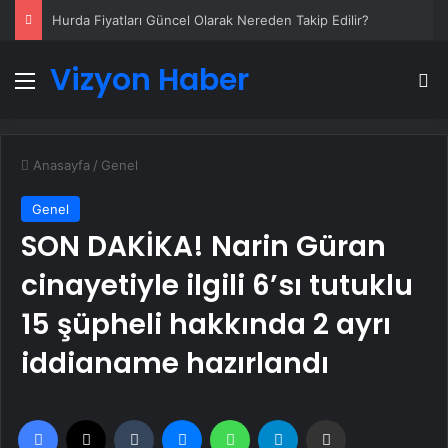
Hurda Fiyatları Güncel Olarak Nereden Takip Edilir?
Vizyon Haber
Menü
A
Anasayfa
/
Genel
Genel
SON DAKİKA! Narin Güran
cinayetiyle ilgili 6’sı tutuklu
15 şüpheli hakkında 2 ayrı
iddianame hazırlandı
Facebook
X
Tumblr
Messenger
WhatsApp
Telegram
Email'den paylaş