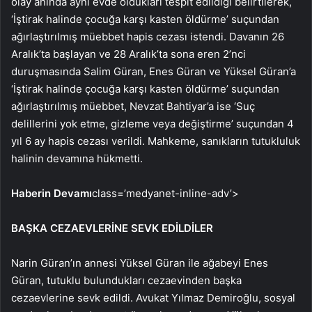
olay anında aynı evde oldukları tespit edildiği belirtilerek,
‘İştirak halinde çocuğa karşı kasten öldürme’ suçundan
ağırlaştırılmış müebbet hapis cezası istendi. Davanın 26
Aralık’ta başlayan ve 28 Aralık’ta sona eren 2’nci
duruşmasında Salim Güran, Enes Güran ve Yüksel Güran’a
‘İştirak halinde çocuğa karşı kasten öldürme’ suçundan
ağırlaştırılmış müebbet, Nevzat Bahtiyar’a ise ‘Suç
delillerini yok etme, gizleme veya değiştirme’ suçundan 4
yıl 6 ay hapis cezası verildi. Mahkeme, sanıkların tutukluluk
halinin devamına hükmetti.
Haberin Devamı
class=’medyanet-inline-adv’>
BAŞKA CEZAEVLERİNE SEVK EDİLDİLER
Narin Güran’ın annesi Yüksel Güran ile ağabeyi Enes
Güran, tutuklu bulundukları cezaevinden başka
cezaevlerine sevk edildi. Avukat Yılmaz Demiroğlu, sosyal