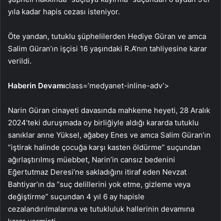
yıla kadar hapis cezası isteniyor.
Öte yandan, tutuklu şüphelilerden Hediye Güran ve amca
Salim Güran’ın işçisi 16 yaşındaki R.A’nın tahliyesine karar
verildi.
Haberin Devamı
class=’medyanet-inline-adv’>
Narin Güran cinayeti davasında mahkeme heyeti, 28 Aralık
2024’teki duruşmada oy birliğiyle aldığı kararda tutuklu
sanıklar anne Yüksel, ağabey Enes ve amca Salim Güran’ın
“iştirak halinde çocuğa karşı kasten öldürme” suçundan
ağırlaştırılmış müebbet, Narin’in cansız bedenini
Eğertutmaz Deresi’ne sakladığını itiraf eden Nevzat
Bahtiyar’ın da “suç delillerini yok etme, gizleme veya
değiştirme” suçundan 4 yıl 6 ay hapisle
cezalandırılmalarına ve tutukluluk hallerinin devamına