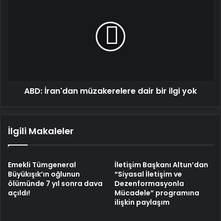
İran'dan
müzakerelere
dair
bir
ilgi
yok
ABD: İran'dan müzakerelere dair bir ilgi yok
İlgili Makaleler
Emekli Tümgeneral
İletişim Başkanı Altun’dan
Büyükışık’ın oğlunun
“Siyasal İletişim ve
ölümünde 7 yıl sonra dava
Dezenformasyonla
açıldı!
Mücadele” programına
ilişkin paylaşım