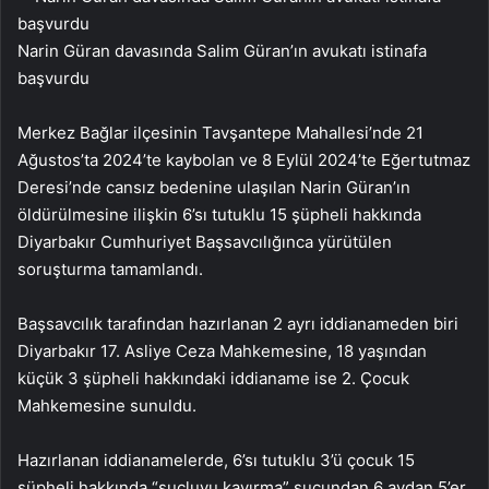
Narin Güran davasında Salim Güran’ın avukatı istinafa
başvurdu
Merkez Bağlar ilçesinin Tavşantepe Mahallesi’nde 21
Ağustos’ta 2024’te kaybolan ve 8 Eylül 2024’te Eğertutmaz
Deresi’nde cansız bedenine ulaşılan Narin Güran’ın
öldürülmesine ilişkin 6’sı tutuklu 15 şüpheli hakkında
Diyarbakır Cumhuriyet Başsavcılığınca yürütülen
soruşturma tamamlandı.
Başsavcılık tarafından hazırlanan 2 ayrı iddianameden biri
Diyarbakır 17. Asliye Ceza Mahkemesine, 18 yaşından
küçük 3 şüpheli hakkındaki iddianame ise 2. Çocuk
Mahkemesine sunuldu.
Hazırlanan iddianamelerde, 6’sı tutuklu 3’ü çocuk 15
şüpheli hakkında “suçluyu kayırma” suçundan 6 aydan 5’er