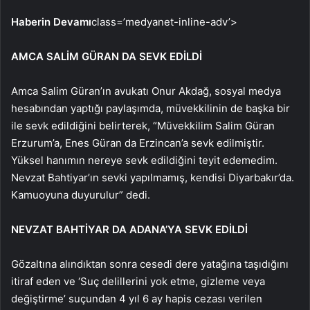
Haberin Devamı
class=’medyanet-inline-adv’>
AMCA SALİM GÜRAN DA SEVK EDİLDİ
Amca Salim Güran’ın avukatı Onur Akdağ, sosyal medya
hesabından yaptığı paylaşımda, müvekkilinin de başka bir
ile sevk edildiğini belirterek, “Müvekkilim Salim Güran
Erzurum’a, Enes Güran da Erzincan’a sevk edilmiştir.
Yüksel hanımın nereye sevk edildiğini teyit edemedim.
Nevzat Bahtiyar’ın sevki yapılmamış, kendisi Diyarbakır’da.
Kamuoyuna duyurulur” dedi.
NEVZAT BAHTİYAR DA ADANA’YA SEVK EDİLDİ
Gözaltına alındıktan sonra cesedi dere yatağına taşıdığını
itiraf eden ve ‘Suç delillerini yok etme, gizleme veya
değiştirme’ suçundan 4 yıl 6 ay hapis cezası verilen