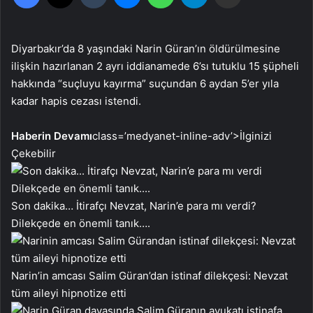
Diyarbakır’da 8 yaşındaki Narin Güran’ın öldürülmesine
ilişkin hazırlanan 2 ayrı iddianamede 6’sı tutuklu 15 şüpheli
hakkında “suçluyu kayırma” suçundan 6 aydan 5’er yıla
kadar hapis cezası istendi.
Haberin Devamı
class=’medyanet-inline-adv’>
İlginizi
Çekebilir
Son dakika… İtirafçı Nevzat, Narin’e para mı verdi?
Dilekçede en önemli tanık….
Narin’in amcası Salim Güran’dan istinaf dilekçesi: Nevzat
tüm aileyi hipnotize etti