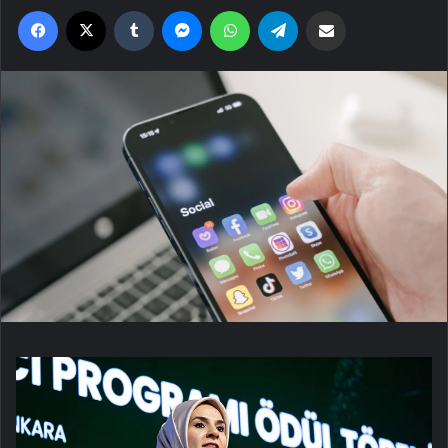
Facebook
X
Tumblr
Messenger
WhatsApp
Telegram
Email'den paylaş