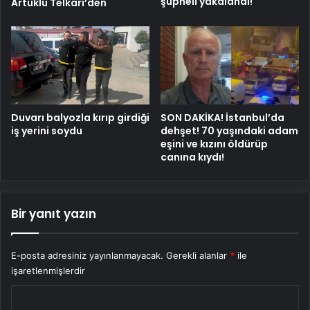
şüpheli yakalandı!
Artuklu Telkari’den
Duvarı balyozla kırıp girdiği
SON DAKİKA! İstanbul’da
iş yerini soydu
dehşet! 70 yaşındaki adam
eşini ve kızını öldürüp
canına kıydı!
Bir yanıt yazın
E-posta adresiniz yayınlanmayacak.
Gerekli alanlar
*
ile
işaretlenmişlerdir
Y