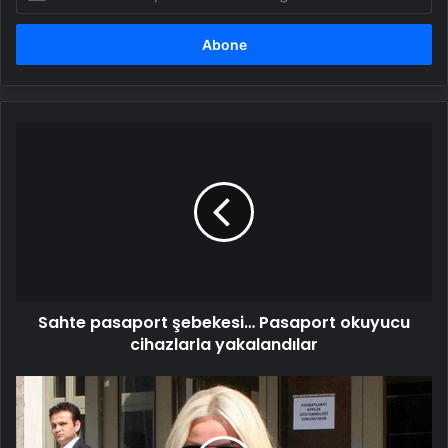
posta
adresinizi
girin
Sahte
pasaport
şebekesi…
Pasaport
okuyucu
cihazlarla
yakalandılar
Sahte pasaport şebekesi… Pasaport okuyucu
cihazlarla yakalandılar
Son
dakika:
Seda
Sayan