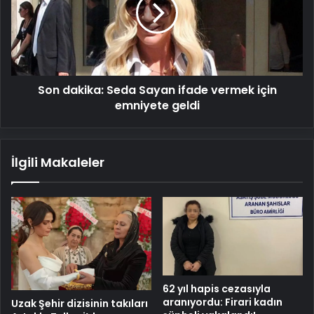
ifade
vermek
için
emniyete
geldi
Son dakika: Seda Sayan ifade vermek için
emniyete geldi
İlgili Makaleler
62 yıl hapis cezasıyla
aranıyordu: Firari kadın
Uzak Şehir dizisinin takıları