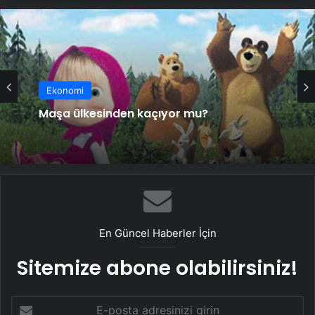
Ekonomi
Ekonomi
Maşa ülkesinden kaçıyor mu?
Yazar Süha Oğuzertem yangında
hayatını kaybetti
En Güncel Haberler İçin
Sitemize abone olabilirsiniz!
E-