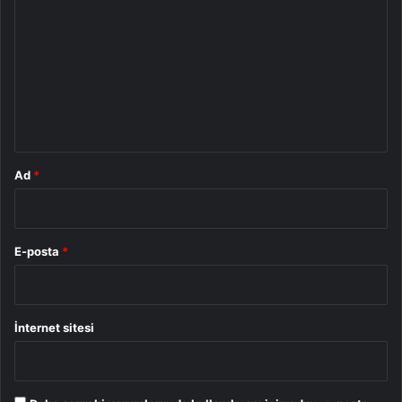
o
r
u
m
*
Ad
*
E-posta
*
İnternet sitesi