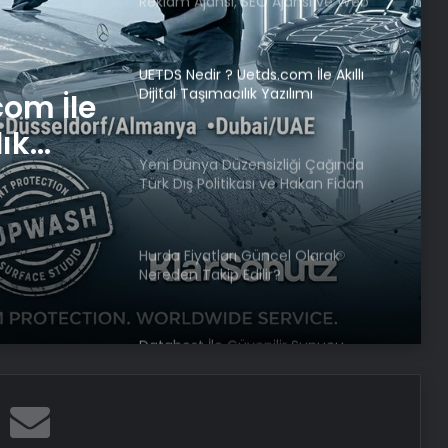
Reklam Ajansı, SEO Ajansı ve Web
Tasarım Ajansı
UETDS Nedir ? Uetds.com İle Akıllı
Dijital Taşımacılık Yazılımı
com İle
lık
Yeni Dünya Düzensizliği Çağında
Türk Dış Politikası ve Hakan Fidan
Faktörü
Hurda Fiyatları Güncel Olarak
Nereden Takip Edilir?
Datahost İle Güvenilir Sunucu
Hizmetleri
Baba ve 3 oğlu aynı suçtan