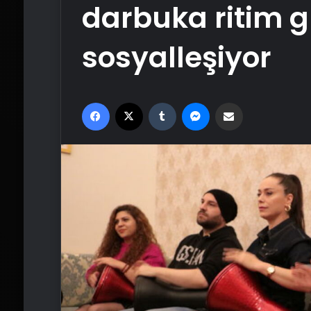
darbuka ritim g
sosyalleşiyor
Facebook
X
Tumblr
Messenger
Email'den paylaş