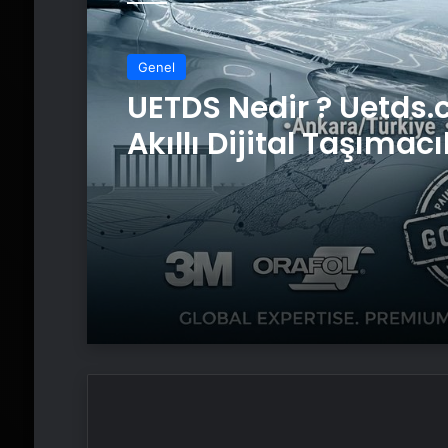
Genel
UETDS Nedir ? Uetds.
Akıllı Dijital Taşımacı
Yazılımı