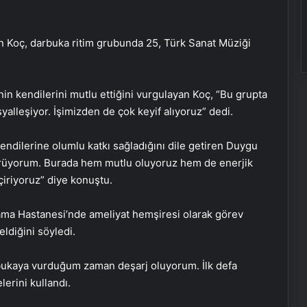
eden Koç, darbuka ritim grubunda 25, Türk Sanat Müziği
in kendilerini mutlu ettiğini vurgulayan Koç, “Bu grupta
yalleşiyor. İşimizden de çok keyif alıyoruz” dedi.
ndilerine olumlu katkı sağladığını dile getiren Duygu
görüyorum. Burada hem mutlu oluyoruz hem de enerjik
çiriyoruz” diye konuştu.
ama Hastanesi’nde ameliyat hemşiresi olarak görev
ldiğini söyledi.
darbukaya vurduğum zaman deşarj oluyorum. İlk defa
erini kullandı.
Baba ve 3 oğlu aynı suçtan
tutuklandı