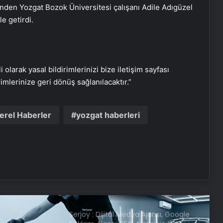
den Yozgat Bozok Üniversitesi çalışanı Adile Adıgüzel
e getirdi.
Dışişleri Sözcüsü Keçeli: Kıbrıs Özel
Temsilcisi kararı AB’nin iç meselesi
i olarak yasal bildirimlerinizi bize iletişim sayfası
Bozulmuş meze, et ve et ürünleri
rimlerinize geri dönüş sağlanılacaktır.”
kullanan restoran mühürlendi
erel Haberler
yozgat haberleri
Dumandan zehirlenen karı-koca ölü
bulundu
Cumhurbaşkanı Yardımcısı
Yılmaz’dan “Çözerse Erdoğan çözer”
paylaşımı
Serjoy : Dijital Medya Ajansı, Google