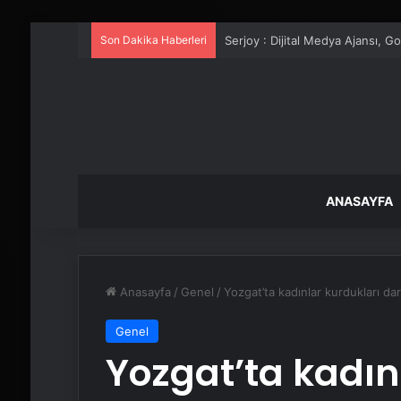
Son Dakika Haberleri
UETDS Nedir ? Uetds.com İle Akıll
ANASAYFA
Anasayfa
/
Genel
/
Yozgat’ta kadınlar kurdukları dar
Genel
Yozgat’ta kadın