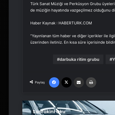
Türk Sanat Müziği ve Perküsyon Grubu üyelerin
de müziğin hayatında vazgeçilmez olduğunu dil
Haber Kaynak : HABERTURK.COM
“Yayınlanan tüm haber ve diğer içerikler ile ilgil
üzerinden iletiniz. En kısa süre içerisinde bildi
darbuka ritim grubu
Y
Facebook
X
Email'den paylaş
Yaz
Paylaş
Sonrakini Oku