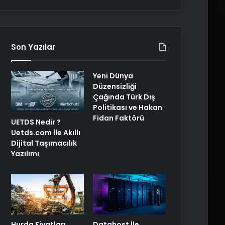
Son Yazılar
Yeni Dünya
Düzensizliği
Çağında Türk Dış
Politikası ve Hakan
Fidan Faktörü
UETDS Nedir ?
Uetds.com İle Akıllı
Dijital Taşımacılık
Yazılımı
Hurda Fiyatları
Datahost İle