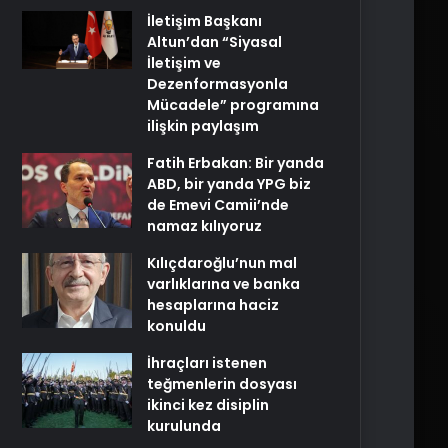
İletişim Başkanı
Altun’dan “Siyasal
İletişim ve
Dezenformasyonla
Mücadele” programına
ilişkin paylaşım
Fatih Erbakan: Bir yanda
ABD, bir yanda YPG biz
de Emevi Camii’nde
namaz kılıyoruz
Kılıçdaroğlu’nun mal
varlıklarına ve banka
hesaplarına haciz
konuldu
İhraçları istenen
teğmenlerin dosyası
ikinci kez disiplin
kurulunda