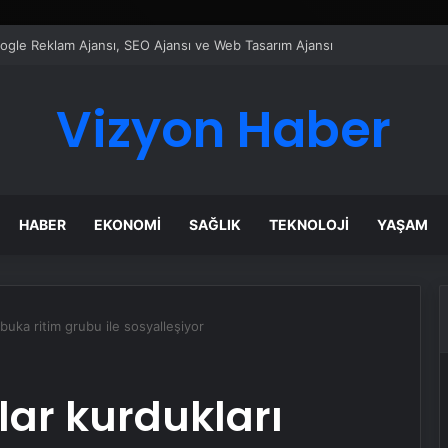
ı Dijital Taşımacılık Yazılımı
Vizyon Haber
HABER
EKONOMI
SAĞLIK
TEKNOLOJI
YAŞAM
buka ritim grubu ile sosyalleşiyor
lar kurdukları