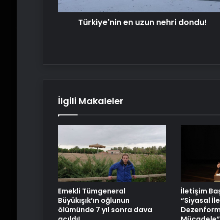
Türkiye'nin en uzun nehri dondu!
İlgili Makaleler
Emekli Tümgeneral
İletişim B
Büyükışık’ın oğlunun
“Siyasal İl
ölümünde 7 yıl sonra dava
Dezenform
açıldı!
Mücadele” 