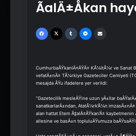
ÃalÄ±Åkan ha
Facebook
X
Tumblr
Messenger
Email'den paylaş
CumhurbaÅŸkanlÄ±ÄŸÄ± KÃ¼ltÃ¼r ve Sanat 
vefatÄ±nÄ± TÃ¼rkiye Gazeteciler Cemiyeti (T
mesajda ÅŸu ifadelere yer verildi:
“Gazetecilik mesleÄŸine uzun yÄ±llar baÅŸarÄ±
sanatkarlarÄ±ndan, AtatÃ¼rk’Ã¼n imzasÄ±nÄ± st
alan hattat Etem Ã‡alÄ±ÅŸkan’Ä± kaybetmen
ailesine ve basÄ±n topluluÄŸumuza baÅŸsaÄŸl