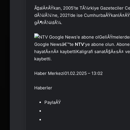
Ã‡alÄ±ÅŸkan, 2005’te TÃ¼rkiye Gazeteciler C
dÃ¼lÃ¼’ne, 2021’de ise CumhurbaÅŸkanlÄ±Ä
gÃ¶rÃ¼ldÃ¼.
GeliÅŸmelerde
Google Newsâ€™te
NTV
‘ye abone olun. Abone
hayatÄ±nÄ± kaybettiKaligrafi sanatÃ§Ä±sÄ± 
kaybetti.
Haber Merkezi
01.02.2025 – 13:02
Haberler
PaylaÅŸ