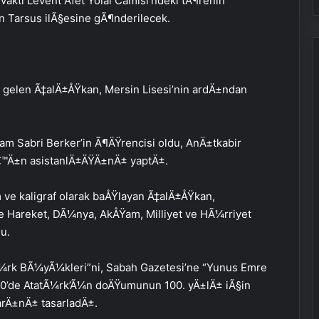
akti Levent Afet Yolal Camisi’ndeki tÃ¶renin
 Tarsus ilÃ§esine gÃ¶nderilecek.
 gelen Ã‡alÄ±ÅŸkan, Mersin Lisesi’nin ardÄ±ndan
am Sabri Berker’in Ã¶ÄŸrencisi oldu, AnÄ±tkabir
€™Ä±n asistanlÄ±ÄŸÄ±nÄ± yaptÄ±.
 ve kaligraf olarak baÅŸlayan Ã‡alÄ±ÅŸkan,
e Hareket, DÃ¼nya, AkÅŸam, Milliyet ve HÃ¼rriyet
u.
TÃ¼rk BÃ¼yÃ¼kleri”ni, Sabah Gazetesi’ne “Yunus Emre
0’de AtatÃ¼rk’Ã¼n doÄŸumunun 100. yÄ±lÄ± iÃ§in
rÄ±nÄ± tasarladÄ±.