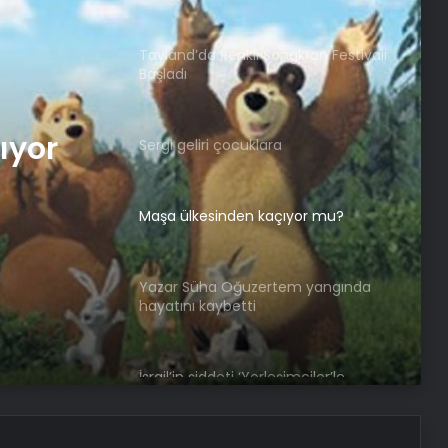
Tayland’da Renkli Songkran Festivali
Başladı
ıyor
Sergi geliri çocuklara
Maşa ülkesinden kaçıyor mu?
Yazar Süha Oğuzertem yangında
hayatını kaybetti
İsrail’in şiddeti ‘Yerleşimciler’le
belgelendi