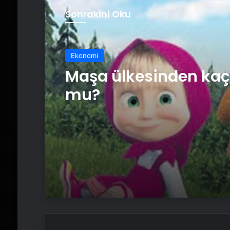
Sonrakini Oku
Ekonomi
Maşa ülkesinden kaç
mu?