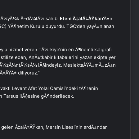
BÃ¼yÃ¼k Ã–dÃ¼lÃ¼ sahibi
Etem Ã‡alÄ±ÅŸkan
‘Ä±n
GC) YÃ¶netim Kurulu duyurdu. TGC’den yayÄ±nlanan
yla hizmet veren TÃ¼rkiye’nin en Ã¶nemli kaligrafi
ilize eden, AnÄ±tkabir kitabelerini yazan ekipte yer
in Ã¼zÃ¼ntÃ¼sÃ¼ iÃ§indeyiz. MeslektaÅŸÄ±mÄ±zÄ±n
Ä±ÄŸÄ± diliyoruz.”
akti Levent Afet Yolal Camisi’ndeki tÃ¶renin
 Tarsus ilÃ§esine gÃ¶nderilecek.
 gelen Ã‡alÄ±ÅŸkan, Mersin Lisesi’nin ardÄ±ndan