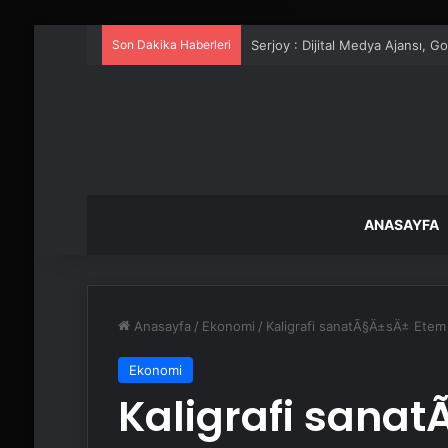
Son Dakika Haberleri
UETDS Nedir ? Uetds.com İle Akıll
ANASAYFA
Anasayfa
/
Ekonomi
/
Kaligrafi sanatÃ§Ä±sÄ± Etem
Ekonomi
Kaligrafi sana