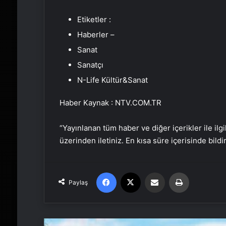
Etiketler :
Haberler –
Sanat
Sanatçı
N-Life Kültür&Sanat
Haber Kaynak : NTV.COM.TR
“Yayınlanan tüm haber ve diğer içerikler ile ilgil
üzerinden iletiniz. En kısa süre içerisinde bildi
Facebook
X
Email'den paylaş
Yaz
Paylaş