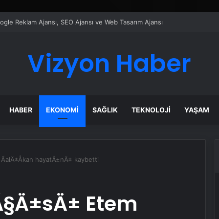
ı Dijital Taşımacılık Yazılımı
Vizyon Haber
HABER
EKONOMI
SAĞLIK
TEKNOLOJI
YAŞAM
 ÃalÄ±Åkan hayatÄ±nÄ± kaybetti
tÃ§Ä±sÄ± Etem