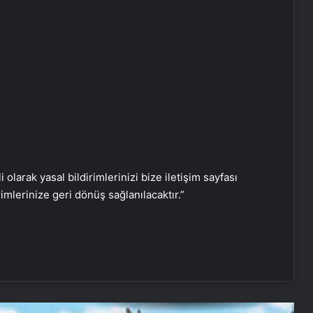
Yedi Başak İnsani Yardım
Derneği’nde Görev Değişimi
Peker Açıkalın’ın son halini görenler
i olarak yasal bildirimlerinizi bize iletişim sayfası
tanıyamadı, saçlarını kazıtıp bıyık
rimlerinize geri dönüş sağlanılacaktır.”
bıraktı
“Avlu” 6 yıl sonra ekranlara dönüyor
Geleneksel Boğa Güreşleri
İncirliova’da Coşkuyla Gerçekleşti