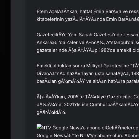
Etem Ã‡alÄ±ÅŸkan, hattat Emin BarÄ±n ve ress
kitabelerinin yazÄ±lÄ±ÅŸÄ±nda Emin BarÄ±nâ
GazeteciliÄŸe Yeni Sabah Gazetesi’nde ressam
Ankaraâ€™da Zafer ve Ã–ncÃ¼, Ä°stanbul’da is
gazetelerinde Ã§alÄ±ÅŸÄ±p 1982’de emekli old
Emekli olduktan sonra Milliyet Gazetesi’ne “
DivanÄ±”nÄ± hazÄ±rlayan usta sanatÃ§Ä±, 198
basÄ±lan gÃ¼mÃ¼ÅŸ ve altÄ±n hatÄ±ra parala
Ã‡alÄ±ÅŸkan, 2005’te TÃ¼rkiye Gazeteciler C
dÃ¼lÃ¼’ne, 2021’de ise CumhurbaÅŸkanlÄ±Ä
gÃ¶rÃ¼ldÃ¼.
GeliÅŸmelerde
Google Newsâ€™te
NTV
‘ye abone olun. Abone