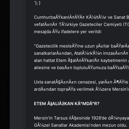
‘); }
CumhurbaÅŸkanlÄ±ÄŸÄ± KÃ¼ltÃ¼r ve Sanat 
vefatÄ±nÄ± TÃ¼rkiye Gazeteciler Cemiyeti (T
mesajda ÅŸu ifadelere yer verildi:
“Gazetecilik mesleÄŸine uzun yÄ±llar baÅŸarÄ±
sanatkarlarÄ±ndan, AtatÃ¼rk’Ã¼n imzasÄ±nÄ± st
alan hattat Etem Ã‡alÄ±ÅŸkan’Ä± kaybetmen
ailesine ve basÄ±n topluluÄŸumuza baÅŸsaÄŸl
Usta sanatÃ§Ä±nÄ±n cenazesi, yarÄ±n Ã¶ÄŸle v
ardÄ±ndan topraÄŸa verilmek Ã¼zere Mersin’in
ETEM Ã‡ALIÅžKAN KÄ°MDÄ°R?
Mersin’in Tarsus ilÃ§esinde 1928’de dÃ¼nyaya
GÃ¼zel Sanatlar Akademisi’nden mezun oldu.