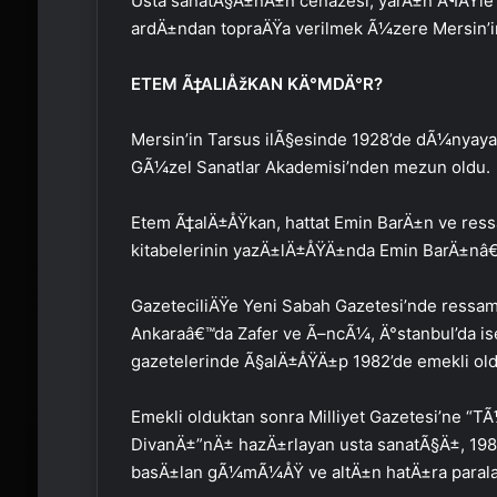
Usta sanatÃ§Ä±nÄ±n cenazesi, yarÄ±n Ã¶ÄŸle v
ardÄ±ndan topraÄŸa verilmek Ã¼zere Mersin’in
ETEM Ã‡ALIÅžKAN KÄ°MDÄ°R?
Mersin’in Tarsus ilÃ§esinde 1928’de dÃ¼nyaya
GÃ¼zel Sanatlar Akademisi’nden mezun oldu.
Etem Ã‡alÄ±ÅŸkan, hattat Emin BarÄ±n ve ress
kitabelerinin yazÄ±lÄ±ÅŸÄ±nda Emin BarÄ±nâ
GazeteciliÄŸe Yeni Sabah Gazetesi’nde ressam
Ankaraâ€™da Zafer ve Ã–ncÃ¼, Ä°stanbul’da is
gazetelerinde Ã§alÄ±ÅŸÄ±p 1982’de emekli old
Emekli olduktan sonra Milliyet Gazetesi’ne “
DivanÄ±”nÄ± hazÄ±rlayan usta sanatÃ§Ä±, 198
basÄ±lan gÃ¼mÃ¼ÅŸ ve altÄ±n hatÄ±ra parala