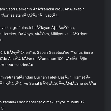
am Sabri Berker’in Ã¶ÄŸrencisi oldu, AnÄ±tkabir
€™Ä±n asistanlÄ±ÄŸÄ±nÄ± yaptÄ±.
 ve kaligraf olarak baÅŸlayan Ã‡alÄ±ÅŸkan,
e Hareket, DÃ¼nya, AkÅŸam, Milliyet ve HÃ¼rriyet
u.
TÃ¼rk BÃ¼yÃ¼kleri”ni, Sabah Gazetesi’ne “Yunus Emre
0’de AtatÃ¼rk’Ã¼n doÄŸumunun 100. yÄ±lÄ± iÃ§in
rÄ±nÄ± tasarladÄ±.
emiyeti tarafÄ±ndan Burhan Felek BasÄ±n Hizmet Ã–
ŸÄ± KÃ¼ltÃ¼r ve Sanat BÃ¼yÃ¼k Ã–dÃ¼lÃ¼’ne deÄŸer
n zamanÄ±nda haberdar olmak istiyor musunuz?
 Ol