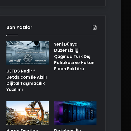
Son Yazılar
Yeni Dünya
Düzensizliği
Çağında Türk Dış
Politikası ve Hakan
Fidan Faktörü
UETDS Nedir ?
Uetds.com İle Akıllı
Dijital Taşımacılık
Yazılımı
Hurda Fiyatları
Datahost İle