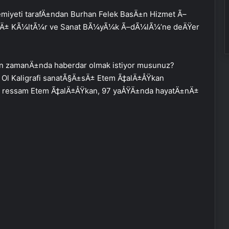
emiyeti tarafÄ±ndan Burhan Felek BasÄ±n Hizmet Ã–
ŸÄ± KÃ¼ltÃ¼r ve Sanat BÃ¼yÃ¼k Ã–dÃ¼lÃ¼’ne deÄŸer
n zamanÄ±nda haberdar olmak istiyor musunuz?
 Ol Kaligrafi sanatÃ§Ä±sÄ± Etem Ã‡alÄ±ÅŸkan
ve ressam Etem Ã‡alÄ±ÅŸkan, 97 yaÅŸÄ±nda hayatÄ±nÄ±