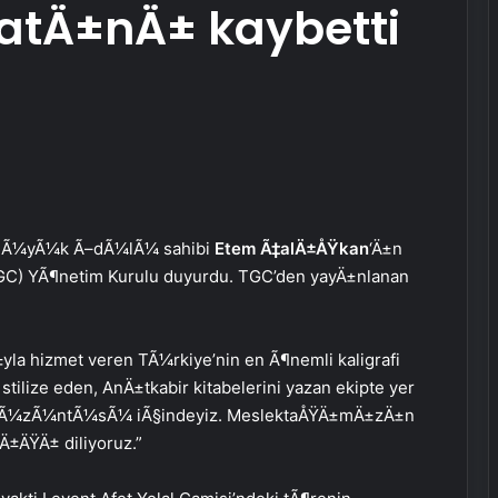
yatÄ±nÄ± kaybetti
BÃ¼yÃ¼k Ã–dÃ¼lÃ¼ sahibi
Etem Ã‡alÄ±ÅŸkan
‘Ä±n
GC) YÃ¶netim Kurulu duyurdu. TGC’den yayÄ±nlanan
yla hizmet veren TÃ¼rkiye’nin en Ã¶nemli kaligrafi
ilize eden, AnÄ±tkabir kitabelerini yazan ekipte yer
in Ã¼zÃ¼ntÃ¼sÃ¼ iÃ§indeyiz. MeslektaÅŸÄ±mÄ±zÄ±n
Ä±ÄŸÄ± diliyoruz.”